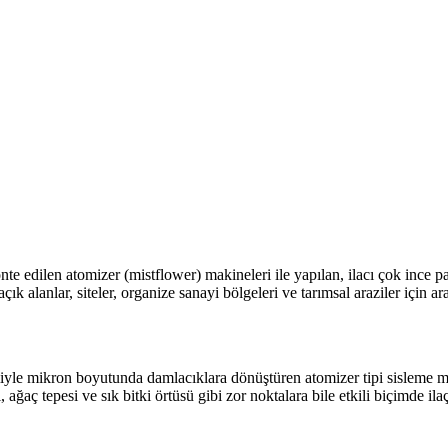
nte edilen atomizer (mistflower) makineleri ile yapılan, ilacı çok ince p
 alanlar, siteler, organize sanayi bölgeleri ve tarımsal araziler için a
iyle mikron boyutunda damlacıklara dönüştüren atomizer tipi sisleme ma
aç tepesi ve sık bitki örtüsü gibi zor noktalara bile etkili biçimde ilaç