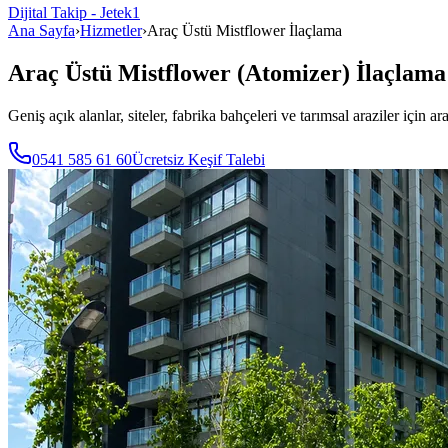
Dijital Takip - Jetek1
Ana Sayfa
›
Hizmetler
›
Araç Üstü Mistflower İlaçlama
Araç Üstü Mistflower (Atomizer) İlaçlama
Geniş açık alanlar, siteler, fabrika bahçeleri ve tarımsal araziler için
0541 585 61 60
Ücretsiz Keşif Talebi