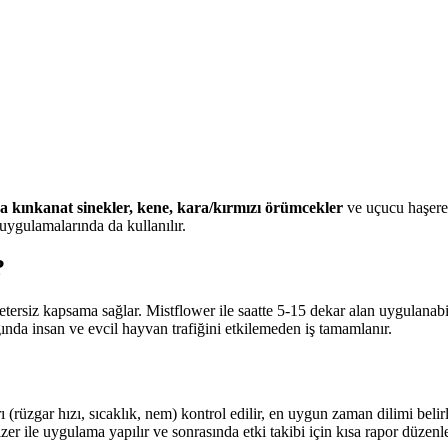
ra kınkanat sinekler, kene, kara/kırmızı örümcekler
ve uçucu haşerel
 uygulamalarında da kullanılır.
?
ersiz kapsama sağlar. Mistflower ile saatte 5-15 dekar alan uygulanabili
ında insan ve evcil hayvan trafiğini etkilemeden iş tamamlanır.
ı (rüzgar hızı, sıcaklık, nem) kontrol edilir, en uygun zaman dilimi beli
izer ile uygulama yapılır ve sonrasında etki takibi için kısa rapor düzenle