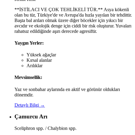
**İSTİLACI VE ÇOK TEHLİKELİ TÜR.** Asya kökenli
olan bu tür, Türkiye'de ve Avrupa'da hızla yayılan bir tehdittir.
Başta bal arıları olmak üzere diğer böcekler için yıkıcı bir
avcıdır ve ekolojik denge için ciddi bir risk oluşturur. Yuvaları
rahatsız edildiğinde aşırı derecede agresiftir.
Yaygın Yerler:
Yüksek ağaçlar
Kırsal alanlar
Arılıklar
Mevsimsellik:
Yaz ve sonbahar aylarında en aktif ve görünür oldukları
dönemdir.
Detaylı Bilgi →
Çamurcu Arı
Sceliphron spp. / Chalybion spp.