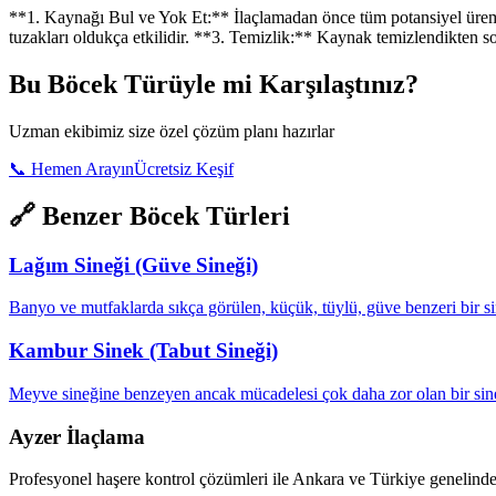
**1. Kaynağı Bul ve Yok Et:** İlaçlamadan önce tüm potansiyel üreme 
tuzakları oldukça etkilidir. **3. Temizlik:** Kaynak temizlendikten so
Bu Böcek Türüyle mi Karşılaştınız?
Uzman ekibimiz size özel çözüm planı hazırlar
📞
Hemen Arayın
Ücretsiz Keşif
🔗 Benzer Böcek Türleri
Lağım Sineği (Güve Sineği)
Banyo ve mutfaklarda sıkça görülen, küçük, tüylü, güve benzeri bir si
Kambur Sinek (Tabut Sineği)
Meyve sineğine benzeyen ancak mücadelesi çok daha zor olan bir sin
Ayzer İlaçlama
Profesyonel haşere kontrol çözümleri ile Ankara ve Türkiye genelinde