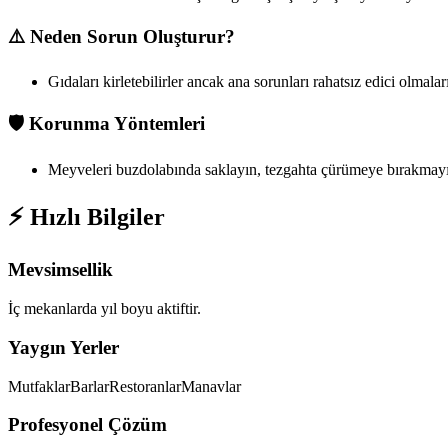
⚠️ Neden Sorun Oluşturur?
Gıdaları kirletebilirler ancak ana sorunları rahatsız edici olmalar
🛡️ Korunma Yöntemleri
Meyveleri buzdolabında saklayın, tezgahta çürümeye bırakmayın.
⚡ Hızlı Bilgiler
Mevsimsellik
İç mekanlarda yıl boyu aktiftir.
Yaygın Yerler
Mutfaklar
Barlar
Restoranlar
Manavlar
Profesyonel Çözüm