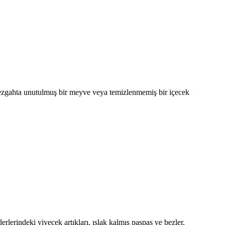
 tezgahta unutulmuş bir meyve veya temizlenmemiş bir içecek
rlerindeki yiyecek artıkları, ıslak kalmış paspas ve bezler.