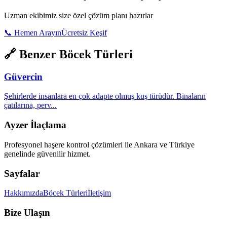
Uzman ekibimiz size özel çözüm planı hazırlar
📞
Hemen Arayın
Ücretsiz Keşif
🔗 Benzer Böcek Türleri
Güvercin
Şehirlerde insanlara en çok adapte olmuş kuş türüdür. Binaların
çatılarına, perv
...
Ayzer İlaçlama
Profesyonel haşere kontrol çözümleri ile Ankara ve Türkiye
genelinde güvenilir hizmet.
Sayfalar
Hakkımızda
Böcek Türleri
İletişim
Bize Ulaşın