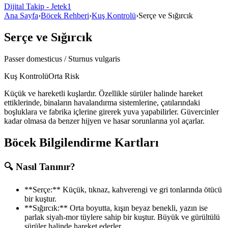
Dijital Takip - Jetek1
Ana Sayfa
›
Böcek Rehberi
›
Kuş Kontrolü
›
Serçe ve Sığırcık
Serçe ve Sığırcık
Passer domesticus / Sturnus vulgaris
Kuş Kontrolü
Orta Risk
Küçük ve hareketli kuşlardır. Özellikle sürüler halinde hareket
ettiklerinde, binaların havalandırma sistemlerine, çatılarındaki
boşluklara ve fabrika içlerine girerek yuva yapabilirler. Güvercinler
kadar olmasa da benzer hijyen ve hasar sorunlarına yol açarlar.
Böcek Bilgilendirme Kartları
🔍 Nasıl Tanınır?
**Serçe:** Küçük, tıknaz, kahverengi ve gri tonlarında ötücü
bir kuştur.
**Sığırcık:** Orta boyutta, kışın beyaz benekli, yazın ise
parlak siyah-mor tüylere sahip bir kuştur. Büyük ve gürültülü
sürüler halinde hareket ederler.