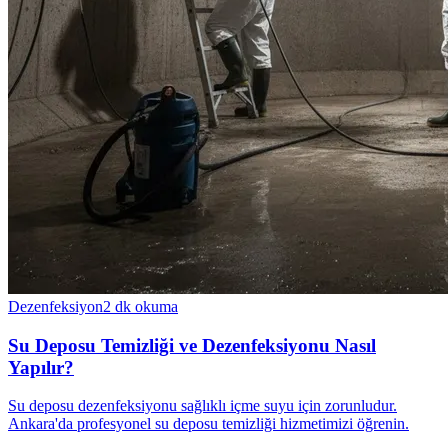
Dezenfeksiyon
2
dk okuma
Su Deposu Temizliği ve Dezenfeksiyonu Nasıl
Yapılır?
Su deposu dezenfeksiyonu sağlıklı içme suyu için zorunludur.
Ankara'da profesyonel su deposu temizliği hizmetimizi öğrenin.