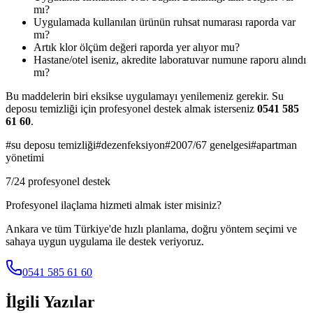
mı?
Uygulamada kullanılan ürünün ruhsat numarası raporda var
mı?
Artık klor ölçüm değeri raporda yer alıyor mu?
Hastane/otel iseniz, akredite laboratuvar numune raporu alındı
mı?
Bu maddelerin biri eksikse uygulamayı yenilemeniz gerekir. Su
deposu temizliği için profesyonel destek almak isterseniz
0541 585
61 60
.
#
su deposu temizliği
#
dezenfeksiyon
#
2007/67 genelgesi
#
apartman
yönetimi
7/24 profesyonel destek
Profesyonel ilaçlama hizmeti almak ister misiniz?
Ankara ve tüm Türkiye'de hızlı planlama, doğru yöntem seçimi ve
sahaya uygun uygulama ile destek veriyoruz.
0541 585 61 60
İlgili Yazılar