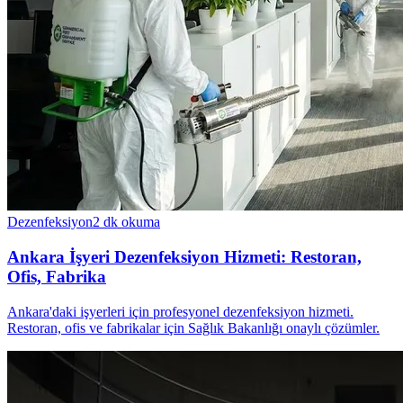
Dezenfeksiyon
2
dk okuma
Ankara İşyeri Dezenfeksiyon Hizmeti: Restoran,
Ofis, Fabrika
Ankara'daki işyerleri için profesyonel dezenfeksiyon hizmeti.
Restoran, ofis ve fabrikalar için Sağlık Bakanlığı onaylı çözümler.