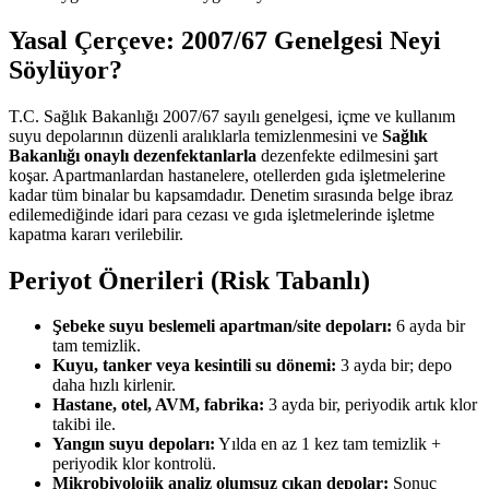
Yasal Çerçeve: 2007/67 Genelgesi Neyi
Söylüyor?
T.C. Sağlık Bakanlığı 2007/67 sayılı genelgesi, içme ve kullanım
suyu depolarının düzenli aralıklarla temizlenmesini ve
Sağlık
Bakanlığı onaylı dezenfektanlarla
dezenfekte edilmesini şart
koşar. Apartmanlardan hastanelere, otellerden gıda işletmelerine
kadar tüm binalar bu kapsamdadır. Denetim sırasında belge ibraz
edilemediğinde idari para cezası ve gıda işletmelerinde işletme
kapatma kararı verilebilir.
Periyot Önerileri (Risk Tabanlı)
Şebeke suyu beslemeli apartman/site depoları:
6 ayda bir
tam temizlik.
Kuyu, tanker veya kesintili su dönemi:
3 ayda bir; depo
daha hızlı kirlenir.
Hastane, otel, AVM, fabrika:
3 ayda bir, periyodik artık klor
takibi ile.
Yangın suyu depoları:
Yılda en az 1 kez tam temizlik +
periyodik klor kontrolü.
Mikrobiyolojik analiz olumsuz çıkan depolar:
Sonuç