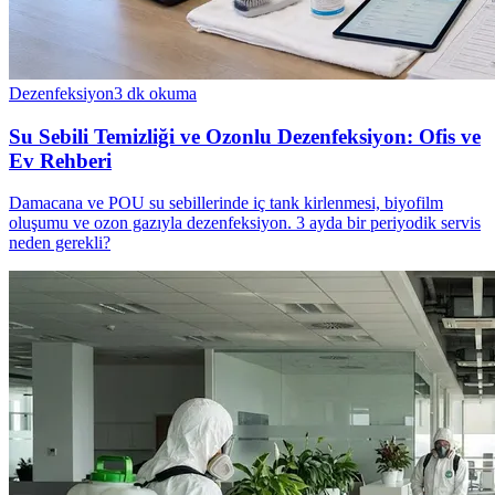
Dezenfeksiyon
3
dk okuma
Su Sebili Temizliği ve Ozonlu Dezenfeksiyon: Ofis ve
Ev Rehberi
Damacana ve POU su sebillerinde iç tank kirlenmesi, biyofilm
oluşumu ve ozon gazıyla dezenfeksiyon. 3 ayda bir periyodik servis
neden gerekli?