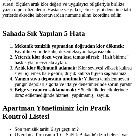
süresi, ölçülen artık klor değeri ve uygulayıcı bilgileriyle birlikte
yazılı rapor düzenlenir. Hastane ve gıda işletmesi gibi denetime tabi
yerlerde akredite laboratuvardan numune alımı koordine edilir.
Sahada Sık Yapılan 5 Hata
Mekanik temizlik yapmadan doğrudan klor dökmek:
Biyofilm yerinde kalır, dezenfeksiyon başarısız olur.
Yetersiz klor dozu veya kısa temas süresi:
"Hızlı bitirme"
baskısıyla; mevzuata aykırı.
Artık klor ölçümünü atlamak:
Klor seviyesi yüksek kalırsa
suyu içilemez hale getirir; düşük kalırsa hijyen sağlanamaz.
Yangın suyu deposunu unutmak:
Yıllarca temizlenmeyen
yangın depoları sigorta ve itfaiye denetimlerinde sorun yaratır.
Belge ve raporu saklamamak:
Yöneticilik denetimlerinde
ibraz edilemediğinde hizmet "yapılmamış" sayılır.
Apartman Yönetiminiz İçin Pratik
Kontrol Listesi
Son temizlik tarihi 6 ayı geçti mi?
Uygulama firmasının T.C. Sağlık Bakanlığı izin belgesi var