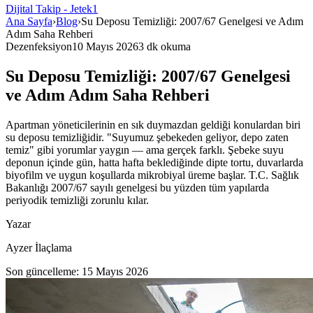
Dijital Takip - Jetek1
Ana Sayfa
›
Blog
›
Su Deposu Temizliği: 2007/67 Genelgesi ve Adım
Adım Saha Rehberi
Dezenfeksiyon
10 Mayıs 2026
3
dk okuma
Su Deposu Temizliği: 2007/67 Genelgesi
ve Adım Adım Saha Rehberi
Apartman yöneticilerinin en sık duymazdan geldiği konulardan biri
su deposu temizliğidir. "Suyumuz şebekeden geliyor, depo zaten
temiz" gibi yorumlar yaygın — ama gerçek farklı. Şebeke suyu
deponun içinde gün, hatta hafta beklediğinde dipte tortu, duvarlarda
biyofilm ve uygun koşullarda mikrobiyal üreme başlar. T.C. Sağlık
Bakanlığı 2007/67 sayılı genelgesi bu yüzden tüm yapılarda
periyodik temizliği zorunlu kılar.
Yazar
Ayzer İlaçlama
Son güncelleme:
15 Mayıs 2026