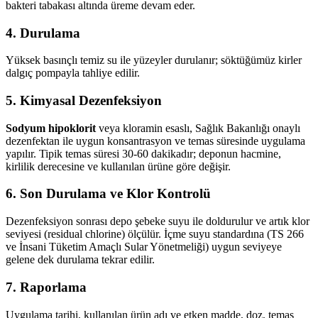
bakteri tabakası altında üreme devam eder.
4. Durulama
Yüksek basınçlı temiz su ile yüzeyler durulanır; söktüğümüz kirler
dalgıç pompayla tahliye edilir.
5. Kimyasal Dezenfeksiyon
Sodyum hipoklorit
veya kloramin esaslı, Sağlık Bakanlığı onaylı
dezenfektan ile uygun konsantrasyon ve temas süresinde uygulama
yapılır. Tipik temas süresi 30-60 dakikadır; deponun hacmine,
kirlilik derecesine ve kullanılan ürüne göre değişir.
6. Son Durulama ve Klor Kontrolü
Dezenfeksiyon sonrası depo şebeke suyu ile doldurulur ve artık klor
seviyesi (residual chlorine) ölçülür. İçme suyu standardına (TS 266
ve İnsani Tüketim Amaçlı Sular Yönetmeliği) uygun seviyeye
gelene dek durulama tekrar edilir.
7. Raporlama
Uygulama tarihi, kullanılan ürün adı ve etken madde, doz, temas