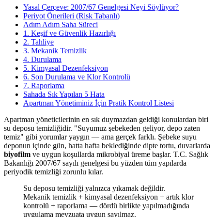
Yasal Çerçeve: 2007/67 Genelgesi Neyi Söylüyor?
Periyot Önerileri (Risk Tabanlı)
Adım Adım Saha Süreci
1. Keşif ve Güvenlik Hazırlığı
2. Tahliye
3. Mekanik Temizlik
4. Durulama
5. Kimyasal Dezenfeksiyon
6. Son Durulama ve Klor Kontrolü
7. Raporlama
Sahada Sık Yapılan 5 Hata
Apartman Yönetiminiz İçin Pratik Kontrol Listesi
Apartman yöneticilerinin en sık duymazdan geldiği konulardan biri
su deposu temizliğidir. "Suyumuz şebekeden geliyor, depo zaten
temiz" gibi yorumlar yaygın — ama gerçek farklı. Şebeke suyu
deponun içinde gün, hatta hafta beklediğinde dipte tortu, duvarlarda
biyofilm
ve uygun koşullarda mikrobiyal üreme başlar. T.C. Sağlık
Bakanlığı 2007/67 sayılı genelgesi bu yüzden tüm yapılarda
periyodik temizliği zorunlu kılar.
Su deposu temizliği yalnızca yıkamak değildir.
Mekanik temizlik + kimyasal dezenfeksiyon + artık klor
kontrolü + raporlama — dördü birlikte yapılmadığında
uygulama mevzuata uygun sayılmaz.