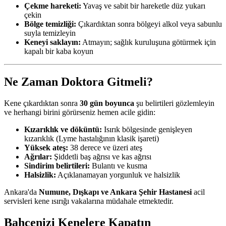
Çekme hareketi:
Yavaş ve sabit bir hareketle düz yukarı
çekin
Bölge temizliği:
Çıkardıktan sonra bölgeyi alkol veya sabunlu
suyla temizleyin
Keneyi saklayın:
Atmayın; sağlık kuruluşuna götürmek için
kapalı bir kaba koyun
Ne Zaman Doktora Gitmeli?
Kene çıkardıktan sonra
30 gün boyunca
şu belirtileri gözlemleyin
ve herhangi birini görürseniz hemen acile gidin:
Kızarıklık ve döküntü:
Isırık bölgesinde genişleyen
kızarıklık (Lyme hastalığının klasik işareti)
Yüksek ateş:
38 derece ve üzeri ateş
Ağrılar:
Şiddetli baş ağrısı ve kas ağrısı
Sindirim belirtileri:
Bulantı ve kusma
Halsizlik:
Açıklanamayan yorgunluk ve halsizlik
Ankara'da
Numune, Dışkapı ve Ankara Şehir Hastanesi
acil
servisleri kene ısırığı vakalarına müdahale etmektedir.
Bahçenizi Kenelere Kapatın