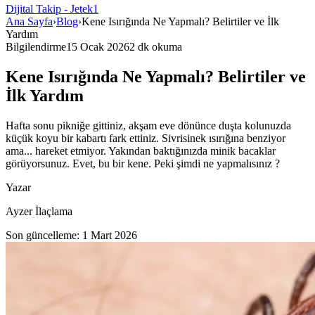
Dijital Takip - Jetek1
Ana Sayfa
›
Blog
›
Kene Isırığında Ne Yapmalı? Belirtiler ve İlk
Yardım
Bilgilendirme
15 Ocak 2026
2
dk okuma
Kene Isırığında Ne Yapmalı? Belirtiler ve
İlk Yardım
Hafta sonu pikniğe gittiniz, akşam eve dönünce duşta kolunuzda
küçük koyu bir kabartı fark ettiniz. Sivrisinek ısırığına benziyor
ama... hareket etmiyor. Yakından baktığınızda minik bacaklar
görüyorsunuz. Evet, bu bir kene. Peki şimdi ne yapmalısınız ?
Yazar
Ayzer İlaçlama
Son güncelleme:
1 Mart 2026