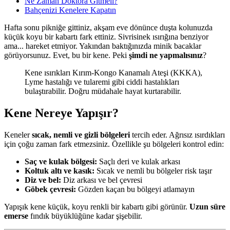
Ne Zaman Doktora Gitmeli?
Bahçenizi Kenelere Kapatın
Hafta sonu pikniğe gittiniz, akşam eve dönünce duşta kolunuzda
küçük koyu bir kabartı fark ettiniz. Sivrisinek ısırığına benziyor
ama... hareket etmiyor. Yakından baktığınızda minik bacaklar
görüyorsunuz. Evet, bu bir kene. Peki
şimdi ne yapmalısınız
?
Kene ısırıkları Kırım-Kongo Kanamalı Ateşi (KKKA),
Lyme hastalığı ve tularemi gibi ciddi hastalıkları
bulaştırabilir. Doğru müdahale hayat kurtarabilir.
Kene Nereye Yapışır?
Keneler
sıcak, nemli ve gizli bölgeleri
tercih eder. Ağrısız ısırdıkları
için çoğu zaman fark etmezsiniz. Özellikle şu bölgeleri kontrol edin:
Saç ve kulak bölgesi:
Saçlı deri ve kulak arkası
Koltuk altı ve kasık:
Sıcak ve nemli bu bölgeler risk taşır
Diz ve bel:
Diz arkası ve bel çevresi
Göbek çevresi:
Gözden kaçan bu bölgeyi atlamayın
Yapışık kene küçük, koyu renkli bir kabartı gibi görünür.
Uzun süre
emerse
fındık büyüklüğüne kadar şişebilir.