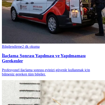
Bilgilendirme
2
dk okuma
İlaçlama Sonrası Yapılması ve Yapılmaması
Gerekenler
Profesyonel ilaçlama sonrası evinizi güvenle kullanmak için
bilmeniz gereken tüm bilgiler.