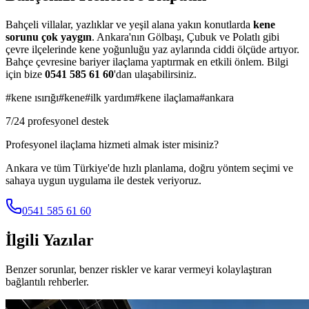
Bahçeli villalar, yazlıklar ve yeşil alana yakın konutlarda
kene
sorunu çok yaygın
. Ankara'nın Gölbaşı, Çubuk ve Polatlı gibi
çevre ilçelerinde kene yoğunluğu yaz aylarında ciddi ölçüde artıyor.
Bahçe çevresine bariyer ilaçlama yaptırmak en etkili önlem. Bilgi
için bize
0541 585 61 60
'dan ulaşabilirsiniz.
#
kene ısırığı
#
kene
#
ilk yardım
#
kene ilaçlama
#
ankara
7/24 profesyonel destek
Profesyonel ilaçlama hizmeti almak ister misiniz?
Ankara ve tüm Türkiye'de hızlı planlama, doğru yöntem seçimi ve
sahaya uygun uygulama ile destek veriyoruz.
0541 585 61 60
İlgili Yazılar
Benzer sorunlar, benzer riskler ve karar vermeyi kolaylaştıran
bağlantılı rehberler.