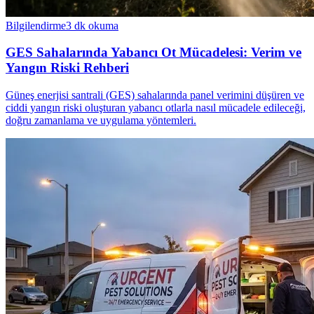
Bilgilendirme
3
dk okuma
GES Sahalarında Yabancı Ot Mücadelesi: Verim ve
Yangın Riski Rehberi
Güneş enerjisi santrali (GES) sahalarında panel verimini düşüren ve
ciddi yangın riski oluşturan yabancı otlarla nasıl mücadele edileceği,
doğru zamanlama ve uygulama yöntemleri.